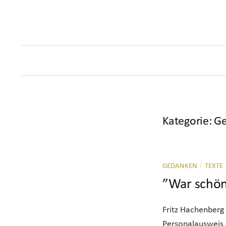
Springe
zum
Inhalt
Kategorie:
G
/
GEDANKEN
TEXTE
”War schön
Fritz Hachenberg
Personalausweis s