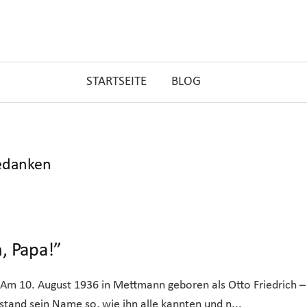
STARTSEITE
BLOG
edanken
, Papa!”
 Am 10. August 1936 in Mettmann geboren als Otto Friedrich –
tand sein Name so, wie ihn alle kannten und n...